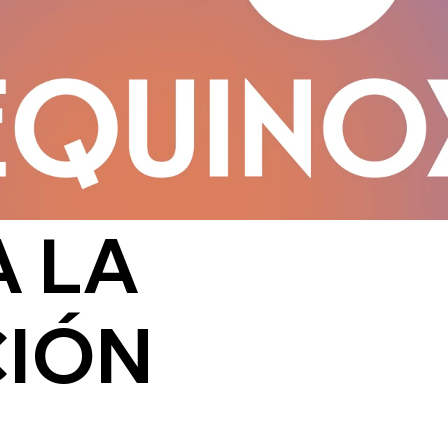
 LA
IÓN