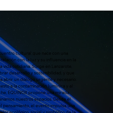
cuentro cultural que nace con una
elación con la luz y su influencia en la
 la vida cotidiana. Surge en Lanzarote,
brar desarrollo y sostenibilidad, y que
a abrir un diálogo urgente y necesario.
to a la contaminación lumínica y al
 noche, EQUINOX propone una mirada
inamos nuestros espacios. Desde el
 y el pensamiento, el evento impulsa una
alor ecológico, social y simbólico de la