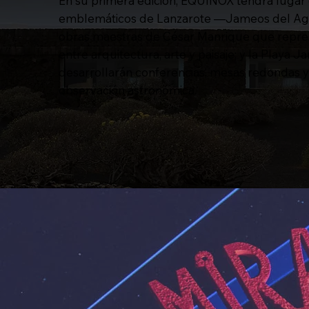
En su primera edición, EQUINOX tendrá lugar 
emblemáticos de Lanzarote —Jameos del Agu
obras maestras de César Manrique que repres
entre arquitectura, arte y paisaje; y la Playa J
desarrollarán conferencias, mesas redondas y
observación astronómica.