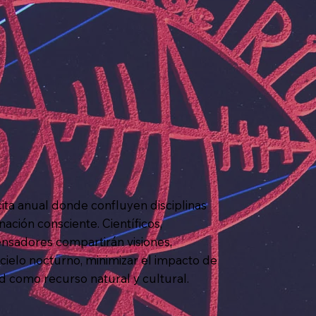
 anual donde confluyen disciplinas
ación consciente. Científicos,
ensadores compartirán visiones,
cielo nocturno, minimizar el impacto de
idad como recurso natural y cultural.