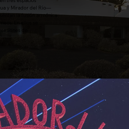
en tres espacios
a y Mirador del Río—
entan la fusión armónica
ameos. En ellos se
 sesiones de