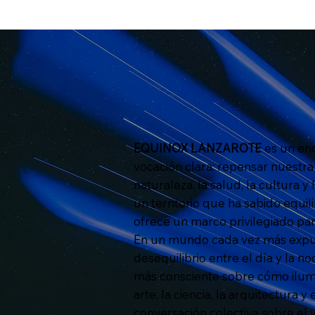
EQUINOX LANZAROTE
es un en
vocación clara: repensar nuestra r
naturaleza, la salud, la cultura y
un territorio que ha sabido equili
ofrece un marco privilegiado par
En un mundo cada vez más expues
desequilibrio entre el día y la
más consciente sobre cómo ilum
arte, la ciencia, la arquitectura
conversación colectiva sobre el v