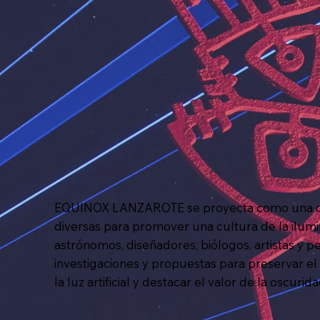
EQUINOX LANZAROTE se proyecta como una cita
diversas para promover una cultura de la ilumin
astrónomos, diseñadores, biólogos, artistas y p
investigaciones y propuestas para preservar el 
la luz artificial y destacar el valor de la oscur